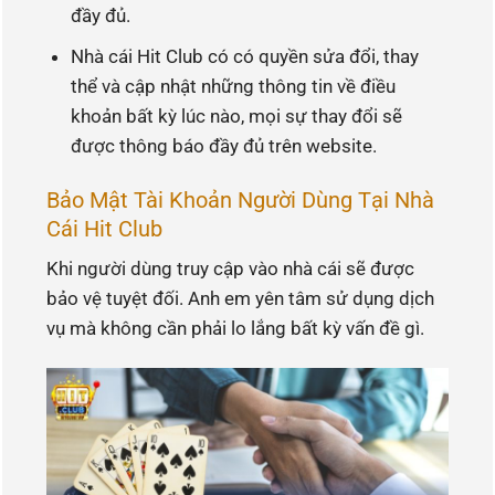
đầy đủ.
Nhà cái Hit Club có có quyền sửa đổi, thay
thể và cập nhật những thông tin về điều
khoản bất kỳ lúc nào, mọi sự thay đổi sẽ
được thông báo đầy đủ trên website.
Bảo Mật Tài Khoản Người Dùng Tại Nhà
Cái Hit Club
Khi người dùng truy cập vào nhà cái sẽ được
bảo vệ tuyệt đối. Anh em yên tâm sử dụng dịch
vụ mà không cần phải lo lắng bất kỳ vấn đề gì.