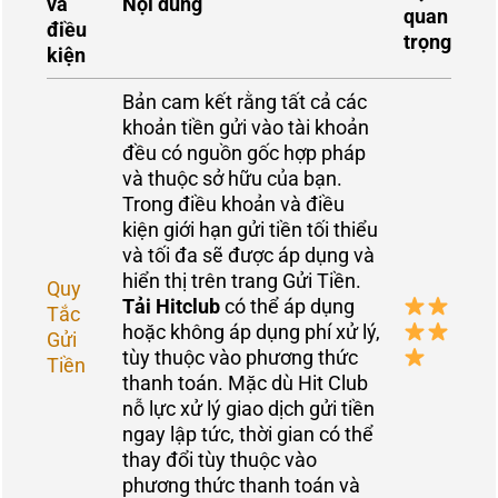
và
Nội dung
quan
điều
trọng
kiện
Bản cam kết rằng tất cả các
khoản tiền gửi vào tài khoản
đều có nguồn gốc hợp pháp
và thuộc sở hữu của bạn.
Trong điều khoản và điều
kiện giới hạn gửi tiền tối thiểu
và tối đa sẽ được áp dụng và
hiển thị trên trang Gửi Tiền.
Quy
Tải Hitclub
có thể áp dụng
Tắc
hoặc không áp dụng phí xử lý,
Gửi
tùy thuộc vào phương thức
Tiền
thanh toán. Mặc dù Hit Club
nỗ lực xử lý giao dịch gửi tiền
ngay lập tức, thời gian có thể
thay đổi tùy thuộc vào
phương thức thanh toán và