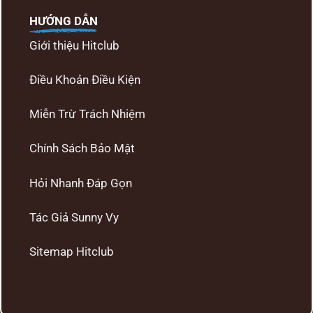
HƯỚNG DẪN
Giới thiệu Hitclub
Điều Khoản Điều Kiện
Miễn Trừ Trách Nhiệm
Chính Sách Bảo Mật
Hỏi Nhanh Đáp Gọn
Tác Giả Sunny Vy
Sitemap Hitclub