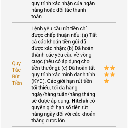
quy trình xác nhận của ngân
hàng hoặc đối tác thanh
toán.
Lệnh yêu cầu rút tiền chỉ
được chấp thuận nếu: (a) Tất
cả các khoản tiền gửi đã
được xác nhận; (b) Đã hoàn
thành các yêu cầu về vòng
cược (nếu có áp dụng cho
Quy
tiền thưởng); (c) Đã hoàn tất
Tắc
quy trình xác minh danh tính
Rút
(KYC). Các giới hạn rút tiền
Tiền
tối thiểu, tối đa hàng
ngày/hàng tuần/hàng tháng
sẽ được áp dụng.
Hitclub
có
quyền giới hạn số tiền rút
hàng ngày đối với các khoản
thắng cược lớn.