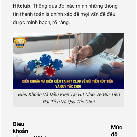
Hitclub
. Thông qua đó, xác minh những thông
tin thanh toán là chính xác để mọi vấn đề đều
được minh bạch, rõ ràng.
Điều Khoản Và Điều Kiện Tại Hit Club Về Gửi Tiền
Rút Tiền Và Quy Tắc Chơi
Điều
Mức
khoản
độ