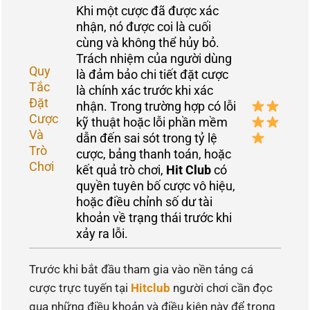
Khi một cược đã được xác
nhận, nó được coi là cuối
cùng và không thể hủy bỏ.
Trách nhiệm của người dùng
Quy
là đảm bảo chi tiết đặt cược
Tắc
là chính xác trước khi xác
Đặt
nhận. Trong trường hợp có lỗi
Cược
kỹ thuật hoặc lỗi phần mềm
Và
dẫn đến sai sót trong tỷ lệ
Trò
cược, bảng thanh toán, hoặc
Chơi
kết quả trò chơi,
Hit Club
có
quyền tuyên bố cược vô hiệu,
hoặc điều chỉnh số dư tài
khoản về trạng thái trước khi
xảy ra lỗi.
Trước khi bắt đầu tham gia vào nền tảng cá
cược trực tuyến tại
Hitclub
người chơi cần đọc
qua những điều khoản và điều kiện này để trong