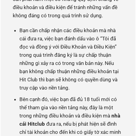
điều khoản và điều kiện để tránh những vấn đề
không đáng có trong quá trình sử dụng.
Bạn cần chấp nhận các điều khoản mà nhà
cái đưa ra, việc bạn đánh dấu vào ô “Tôi đã
đọc và đồng ý với Điều Khoản và Điều Kiện”
trong quá trình đăng ký là sự chấp thuận
những gì xảy ra có trong văn bản này. Nếu
bạn không chấp thuận những điều khoản tại
Hit Club thì bạn sẽ không có quyền dùng và
truy cập vào nền tảng.
Bên cạnh đó, việc bạn đã đủ 18 tuổi mới có
thể tham gia vào nền tảng này, đây là một
trong những điều khoản và điều kiện mà
nhà
cái Hitclub
đưa ra, nếu bị phát hiện sẽ đình
chỉ tài khoản cho đến khi có giấy tờ xác minh