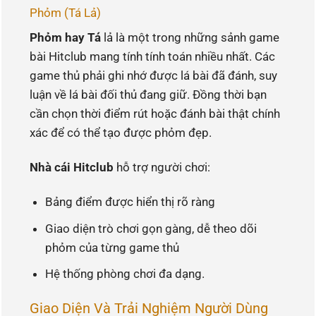
Phỏm (Tá Lả)
Phỏm hay Tá
lả là một trong những sảnh game
bài Hitclub mang tính tính toán nhiều nhất. Các
game thủ phải ghi nhớ được lá bài đã đánh, suy
luận về lá bài đối thủ đang giữ. Đồng thời bạn
cần chọn thời điểm rút hoặc đánh bài thật chính
xác để có thể tạo được phỏm đẹp.
Nhà cái Hitclub
hỗ trợ người chơi:
Bảng điểm được hiển thị rõ ràng
Giao diện trò chơi gọn gàng, dễ theo dõi
phỏm của từng game thủ
Hệ thống phòng chơi đa dạng.
Giao Diện Và Trải Nghiệm Người Dùng