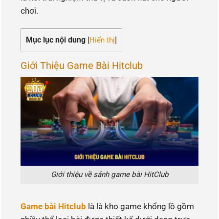
chơi.
Mục lục nội dung
[
Hiển thị
]
Giới Thiệu Game Bài Hitclub
Giới thiệu về sảnh game bài HitClub
Game bài Hitclub
là là kho game khổng lồ gồm