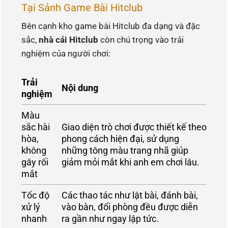
Tại Sảnh Game Bài Hitclub
Bên cạnh kho game bài Hitclub đa dạng và đặc
sắc,
nhà cái Hitclub
còn chú trọng vào trải
nghiệm của người chơi:
Trải
Nội dung
nghiệm
Màu
sắc hài
Giao diện trò chơi được thiết kế theo
hòa,
phong cách hiện đại, sử dụng
không
những tông màu trang nhã giúp
gây rối
giảm mỏi mắt khi anh em chơi lâu.
mắt
Tốc độ
Các thao tác như lật bài, đánh bài,
xử lý
vào bàn, đổi phòng đều được diễn
nhanh
ra gần như ngay lập tức.