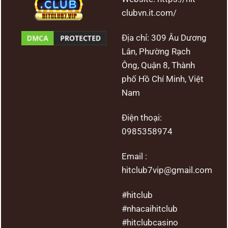
clubvn.it.com/
Địa chỉ: 309 Âu Dương
Lân, Phường Rạch
Ông, Quận 8, Thành
phố Hồ Chí Minh, Việt
Nam
Điện thoại:
0985358974
Email :
hitclub7vip@gmail.com
#hitclub
#nhacaihitclub
#hitclubcasino