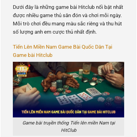
Dưới đây là những game bài Hitclub nổi bật nhất
được nhiều game thủ săn đón và chơi mỗi ngày.
Mỗi trò chơi đều mang màu sắc riêng và thu hút
số lượng anh em cược thủ nhất định.
Tiến Lên Miền Nam Game Bài Quốc Dân Tại
Game bài Hitclub
Game bài truyền thống Tiến lên miền Nam tại
HitClub