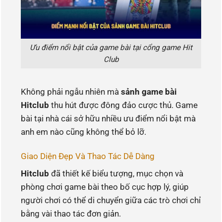
Ưu điểm nổi bật của game bài tại cổng game Hit
Club
Không phải ngẫu nhiên mà
sảnh game bài
Hitclub
thu hút được đông đảo cược thủ. Game
bài tại nhà cái sở hữu nhiều ưu điểm nổi bật mà
anh em nào cũng không thể bỏ lỡ.
Giao Diện Đẹp Và Thao Tác Dễ Dàng
Hitclub
đã thiết kế biểu tượng, mục chọn và
phòng chơi game bài theo bố cục hợp lý, giúp
người chơi có thể di chuyển giữa các trò chơi chỉ
bằng vài thao tác đơn giản.