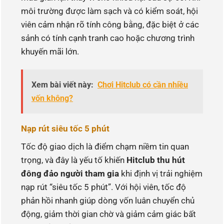
môi trường được làm sạch và có kiểm soát, hội
viên cảm nhận rõ tính công bằng, đặc biệt ở các
sảnh có tính cạnh tranh cao hoặc chương trình
khuyến mãi lớn.
Xem bài viết này:
Chơi Hitclub có cần nhiều
vốn không?
Nạp rút siêu tốc 5 phút
Tốc độ giao dịch là điểm chạm niềm tin quan
trọng, và đây là yếu tố khiến
Hitclub thu hút
đông đảo người tham gia
khi định vị trải nghiệm
nạp rút “siêu tốc 5 phút”. Với hội viên, tốc độ
phản hồi nhanh giúp dòng vốn luân chuyển chủ
động, giảm thời gian chờ và giảm cảm giác bất