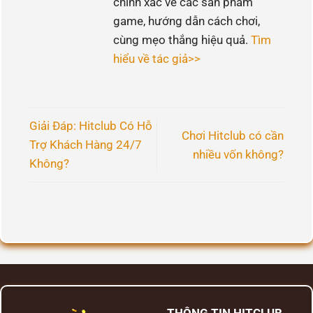
chính xác về các sản phẩm
game, hướng dẫn cách chơi,
cùng mẹo thắng hiệu quả.
Tìm
hiểu về tác giả>>
Giải Đáp: Hitclub Có Hỗ
Chơi Hitclub có cần
Trợ Khách Hàng 24/7
nhiều vốn không?
Không?
THÔNG TIN HITCLUB