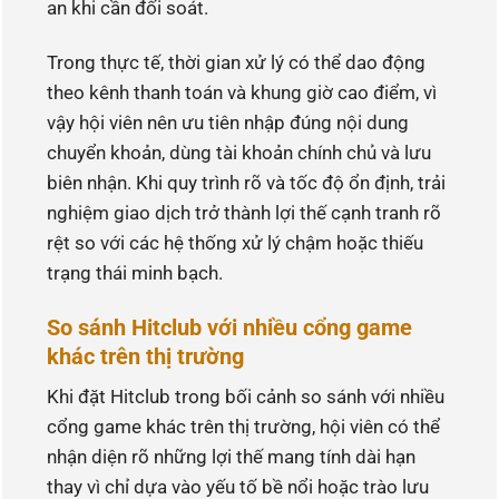
an khi cần đối soát.
Trong thực tế, thời gian xử lý có thể dao động
theo kênh thanh toán và khung giờ cao điểm, vì
vậy hội viên nên ưu tiên nhập đúng nội dung
chuyển khoản, dùng tài khoản chính chủ và lưu
biên nhận. Khi quy trình rõ và tốc độ ổn định, trải
nghiệm giao dịch trở thành lợi thế cạnh tranh rõ
rệt so với các hệ thống xử lý chậm hoặc thiếu
trạng thái minh bạch.
So sánh
Hitclub
với nhiều cổng game
khác trên thị trường
Khi đặt Hitclub trong bối cảnh so sánh với nhiều
cổng game khác trên thị trường, hội viên có thể
nhận diện rõ những lợi thế mang tính dài hạn
thay vì chỉ dựa vào yếu tố bề nổi hoặc trào lưu