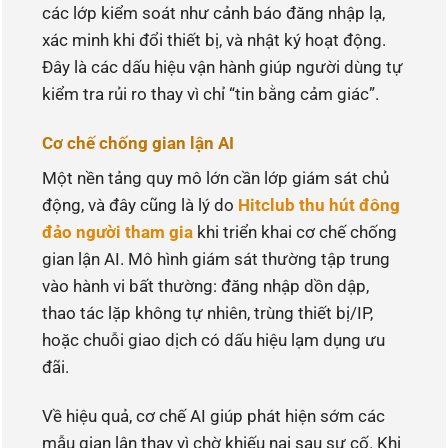
các lớp kiểm soát như cảnh báo đăng nhập lạ,
xác minh khi đổi thiết bị, và nhật ký hoạt động.
Đây là các dấu hiệu vận hành giúp người dùng tự
kiểm tra rủi ro thay vì chỉ “tin bằng cảm giác”.
Cơ chế chống gian lận AI
Một nền tảng quy mô lớn cần lớp giám sát chủ
động, và đây cũng là lý do
Hitclub thu hút đông
đảo người tham gia
khi triển khai cơ chế chống
gian lận AI. Mô hình giám sát thường tập trung
vào hành vi bất thường: đăng nhập dồn dập,
thao tác lặp không tự nhiên, trùng thiết bị/IP,
hoặc chuỗi giao dịch có dấu hiệu lạm dụng ưu
đãi.
Về hiệu quả, cơ chế AI giúp phát hiện sớm các
mẫu gian lận thay vì chờ khiếu nại sau sự cố. Khi