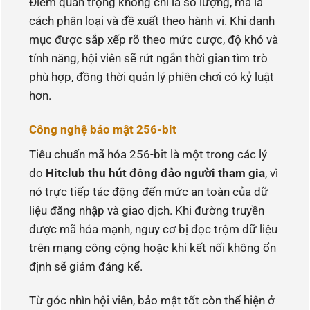
Điểm quan trọng không chỉ là số lượng, mà là
cách phân loại và đề xuất theo hành vi. Khi danh
mục được sắp xếp rõ theo mức cược, độ khó và
tính năng, hội viên sẽ rút ngắn thời gian tìm trò
phù hợp, đồng thời quản lý phiên chơi có kỷ luật
hơn.
Công nghệ bảo mật 256-bit
Tiêu chuẩn mã hóa 256-bit là một trong các lý
do
Hitclub thu hút đông đảo người tham gia
, vì
nó trực tiếp tác động đến mức an toàn của dữ
liệu đăng nhập và giao dịch. Khi đường truyền
được mã hóa mạnh, nguy cơ bị đọc trộm dữ liệu
trên mạng công cộng hoặc khi kết nối không ổn
định sẽ giảm đáng kể.
Từ góc nhìn hội viên, bảo mật tốt còn thể hiện ở