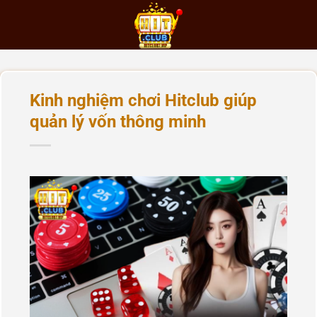
Bỏ
qua
nội
dung
Kinh nghiệm chơi Hitclub giúp
quản lý vốn thông minh