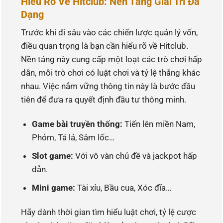
Hiểu Rõ Về Hitclub: Nền Tảng Giải Trí Đa
Dạng
Trước khi đi sâu vào các chiến lược quản lý vốn,
điều quan trọng là bạn cần hiểu rõ về Hitclub.
Nền tảng này cung cấp một loạt các trò chơi hấp
dẫn, mỗi trò chơi có luật chơi và tỷ lệ thắng khác
nhau. Việc nắm vững thông tin này là bước đầu
tiên để đưa ra quyết định đầu tư thông minh.
Game bài truyền thống:
Tiến lên miền Nam,
Phỏm, Tá lả, Sâm lốc…
Slot game:
Với vô vàn chủ đề và jackpot hấp
dẫn.
Mini game:
Tài xỉu, Bầu cua, Xóc đĩa…
Hãy dành thời gian tìm hiểu luật chơi, tỷ lệ cược