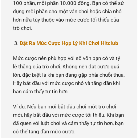
100 phần, mỗi phần 10.000 đồng. Bạn có thể sử
dụng mỗi phần cho một ván chơi hoặc chia nhỏ
hơn nữa tùy thuộc vào mức cược tối thiểu của
trò chơi.
Đặt Ra Mức Cược Hợp Lý Khi Chơi Hitclub
Mức cược nên phù hợp với số vốn bạn có và tỷ
lệ thắng của trò chơi. Không nên đặt cược quá
lớn, đặc biệt là khi bạn đang gặp phải chuỗi thua.
Hãy bắt đầu với mức cược nhỏ và tăng dần khi
bạn cảm thấy tự tin hơn.
Ví dụ: Nếu bạn mới bắt đầu chơi một trò chơi
mới, hãy bắt đầu với mức cược tối thiểu. Khi bạn
đã quen với luật chơi và cảm thấy tự tin hơn, bạn
có thể tăng dần mức cược.