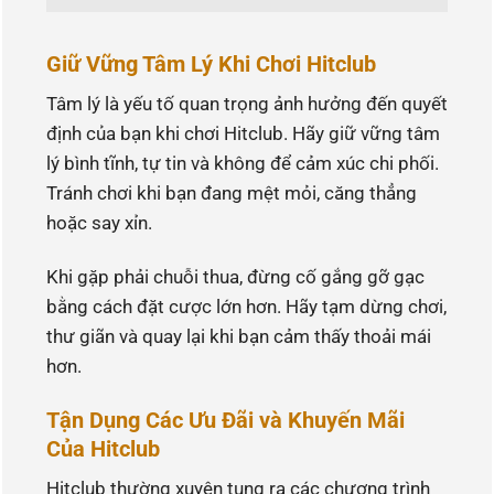
Giữ Vững Tâm Lý Khi Chơi Hitclub
Tâm lý là yếu tố quan trọng ảnh hưởng đến quyết
định của bạn khi chơi Hitclub. Hãy giữ vững tâm
lý bình tĩnh, tự tin và không để cảm xúc chi phối.
Tránh chơi khi bạn đang mệt mỏi, căng thẳng
hoặc say xỉn.
Khi gặp phải chuỗi thua, đừng cố gắng gỡ gạc
bằng cách đặt cược lớn hơn. Hãy tạm dừng chơi,
thư giãn và quay lại khi bạn cảm thấy thoải mái
hơn.
Tận Dụng Các Ưu Đãi và Khuyến Mãi
Của Hitclub
Hitclub thường xuyên tung ra các chương trình